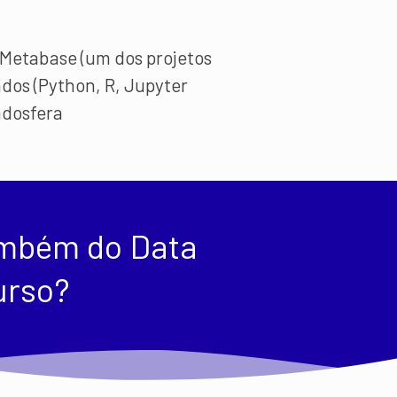
 Metabase (um dos projetos
dos (Python, R, Jupyter
adosfera
ambém do Data
urso?