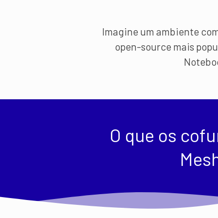
Imagine um ambiente com S
open-source mais popul
Noteboo
O que os cof
Mesh