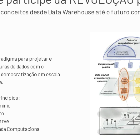
 conceitos desde Data Warehouse até o futuro co
adigma para projetar e
uras de dados com o
 a democratização em escala
a.
incípios:
mínio
to
erve
ada Computacional