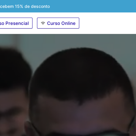
recebem 15% de desconto
so Presencial
Curso Online