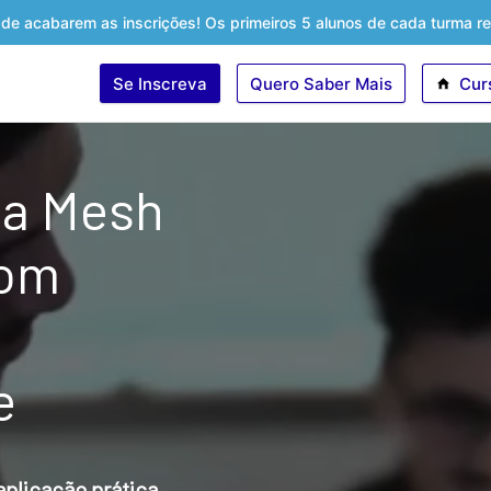
 de acabarem as inscrições! Os primeiros 5 alunos de cada turma 
Se Inscreva
Quero Saber Mais
Cur
ta Mesh
com
e
plicação prática